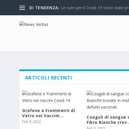
DI TENDENZA:
Le cure per il Covid-19 sono state proi
ARTICOLI RECENTI
Grafene e Frammenti di
Vetro nei Vaccini...
Coaguli di sangue 
Feb 9, 2022
Fibre Bianche trov..
Feb 3, 2022