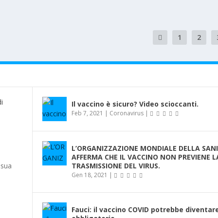
1
2
Il vaccino è sicuro? Video scioccanti.
Feb 7, 2021
|
Coronavirus
|
:
L’ORGANIZZAZIONE MONDIALE DELLA SAN
AFFERMA CHE IL VACCINO NON PREVIENE L
 sua
TRASMISSIONE DEL VIRUS.
Gen 18, 2021
|
Fauci: il vaccino COVID potrebbe diventar