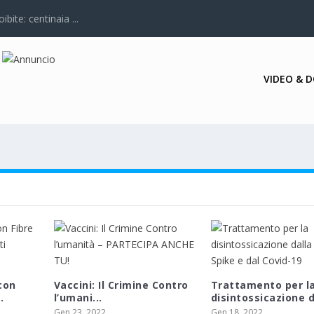
bite: centinaia ...
VIDEO & 
con
Vaccini: Il Crimine Contro
Trattamento per l
.
l’umani...
disintossicazione da
Gen 23, 2022
Gen 18, 2022